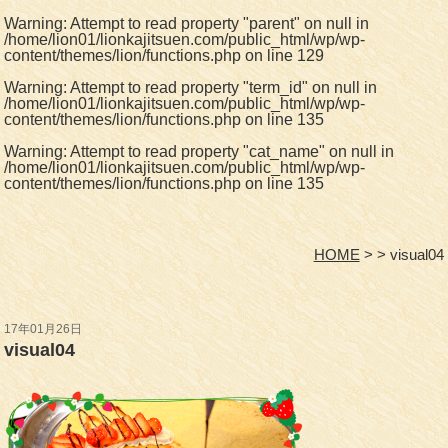
Warning
: Attempt to read property "parent" on null in
/home/lion01/lionkajitsuen.com/public_html/wp/wp-
content/themes/lion/functions.php
on line
129
Warning
: Attempt to read property "term_id" on null in
/home/lion01/lionkajitsuen.com/public_html/wp/wp-
content/themes/lion/functions.php
on line
135
Warning
: Attempt to read property "cat_name" on null in
/home/lion01/lionkajitsuen.com/public_html/wp/wp-
content/themes/lion/functions.php
on line
135
HOME
visual04
17年01月26日
visual04