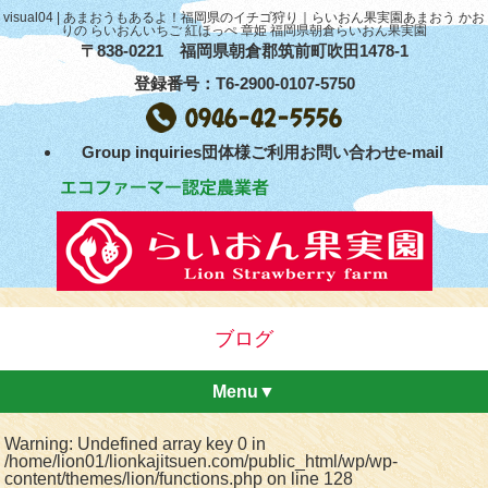
visual04 | あまおうもあるよ！福岡県のイチゴ狩り｜らいおん果実園あまおう かお
りの らいおんいちご 紅ほっぺ 章姫 福岡県朝倉らいおん果実園
〒838-0221 福岡県朝倉郡筑前町吹田1478-1
登録番号：T6-2900-0107-5750
Group inquiries団体様ご利用お問い合わせe-mail
ブログ
Menu▼
Warning
: Undefined array key 0 in
/home/lion01/lionkajitsuen.com/public_html/wp/wp-
content/themes/lion/functions.php
on line
128