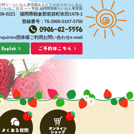
ゴ狩り｜らいおん果実園あまおう かおりの らいおん
いちご 紅ほっぺ 章姫 福岡県朝倉らいおん果実園
38-0221 福岡県朝倉郡筑前町吹田1478-1
登録番号：T6-2900-0107-5750
 inquiries団体様ご利用お問い合わせe-mail