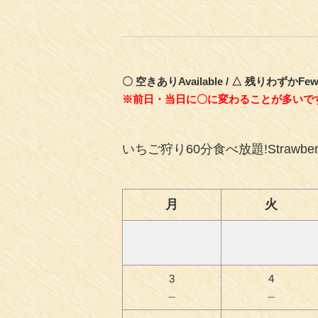
〇 空きありAvailable / △ 残りわずかFew
※前日・当日に〇に変わることが多いで
いちご狩り60分食べ放題!Strawberry 
月
火
3
4
－
－