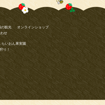
隣の観光
オンラインショップ
合わせ
1 らいおん果実園
狩り！