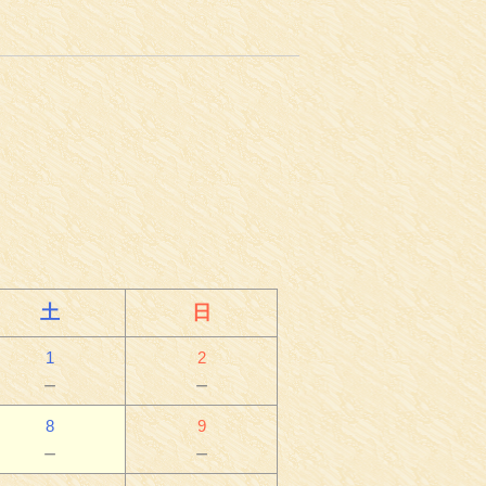
土
日
1
2
－
－
8
9
－
－