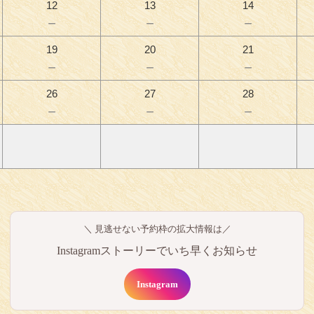
12
13
14
－
－
－
19
20
21
－
－
－
26
27
28
－
－
－
＼ 見逃せない予約枠の拡大情報は／
Instagramストーリーでいち早くお知らせ
Instagram