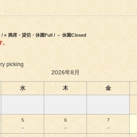
 / × 満席・貸切・休園Full / － 休園Closed
す。
picking
2026年8月
水
木
金
5
6
7
－
－
－