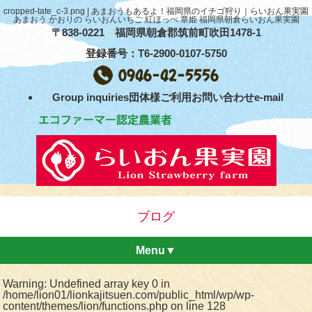
cropped-tate_c-3.png | あまおうもあるよ！福岡県のイチゴ狩り｜らいおん果実園
あまおう かおりの らいおんいちご 紅ほっぺ 章姫 福岡県朝倉らいおん果実園
〒838-0221 福岡県朝倉郡筑前町吹田1478-1
登録番号：T6-2900-0107-5750
Group inquiries団体様ご利用お問い合わせe-mail
ブログ
Menu▼
Warning
: Undefined array key 0 in
/home/lion01/lionkajitsuen.com/public_html/wp/wp-
content/themes/lion/functions.php
on line
128