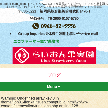
cropped-mark_c.png | あまおうもあるよ！福岡県のイチゴ狩り｜らいおん果実園あ
まおう かおりの らいおんいちご 紅ほっぺ 章姫 福岡県朝倉らいおん果実園
〒838-0221 福岡県朝倉郡筑前町吹田1478-1
登録番号：T6-2900-0107-5750
Group inquiries団体様ご利用お問い合わせe-mail
ブログ
Menu▼
Warning
: Undefined array key 0 in
/home/lion01/lionkajitsuen.com/public_html/wp/wp-
content/themes/lion/functions.php
on line
128