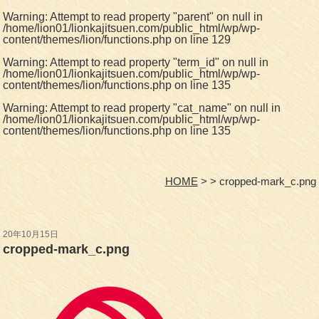
Warning
: Attempt to read property "parent" on null in
/home/lion01/lionkajitsuen.com/public_html/wp/wp-
content/themes/lion/functions.php
on line
129
Warning
: Attempt to read property "term_id" on null in
/home/lion01/lionkajitsuen.com/public_html/wp/wp-
content/themes/lion/functions.php
on line
135
Warning
: Attempt to read property "cat_name" on null in
/home/lion01/lionkajitsuen.com/public_html/wp/wp-
content/themes/lion/functions.php
on line
135
HOME
cropped-mark_c.png
20年10月15日
cropped-mark_c.png