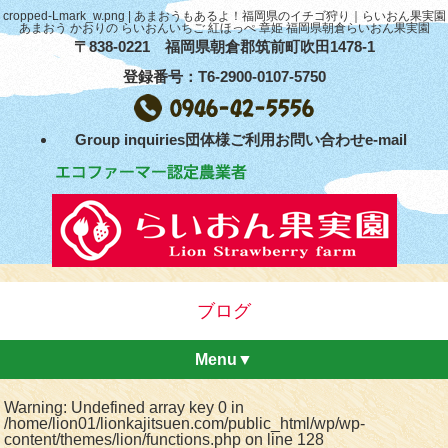
cropped-Lmark_w.png | あまおうもあるよ！福岡県のイチゴ狩り｜らいおん果実園
あまおう かおりの らいおんいちご 紅ほっぺ 章姫 福岡県朝倉らいおん果実園
〒838-0221 福岡県朝倉郡筑前町吹田1478-1
登録番号：T6-2900-0107-5750
Group inquiries団体様ご利用お問い合わせe-mail
ブログ
Menu▼
Warning
: Undefined array key 0 in
/home/lion01/lionkajitsuen.com/public_html/wp/wp-
content/themes/lion/functions.php
on line
128