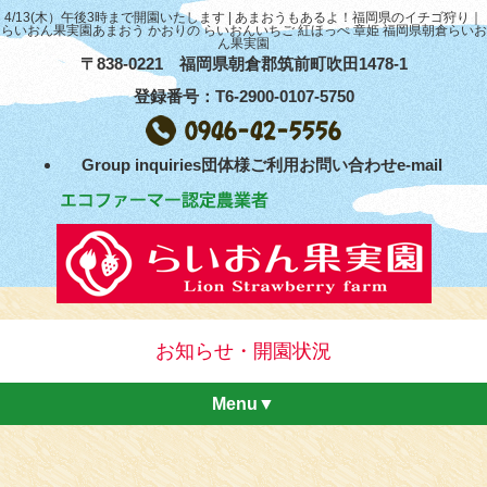
4/13(木）午後3時まで開園いたします | あまおうもあるよ！福岡県のイチゴ狩り｜
らいおん果実園あまおう かおりの らいおんいちご 紅ほっぺ 章姫 福岡県朝倉らいお
ん果実園
〒838-0221 福岡県朝倉郡筑前町吹田1478-1
登録番号：T6-2900-0107-5750
Group inquiries団体様ご利用お問い合わせe-mail
お知らせ・開園状況
Menu▼