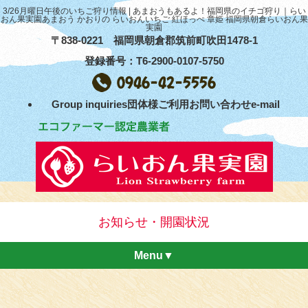
3/26月曜日午後のいちご狩り情報 | あまおうもあるよ！福岡県のイチゴ狩り｜らい
おん果実園あまおう かおりの らいおんいちご 紅ほっぺ 章姫 福岡県朝倉らいおん果
実園
〒838-0221 福岡県朝倉郡筑前町吹田1478-1
登録番号：T6-2900-0107-5750
Group inquiries団体様ご利用お問い合わせe-mail
お知らせ・開園状況
Menu▼