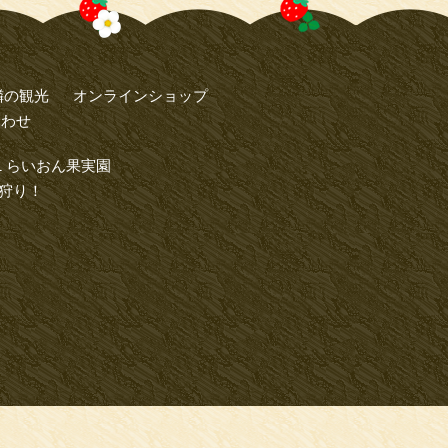
隣の観光
オンラインショップ
合わせ
1 らいおん果実園
狩り！