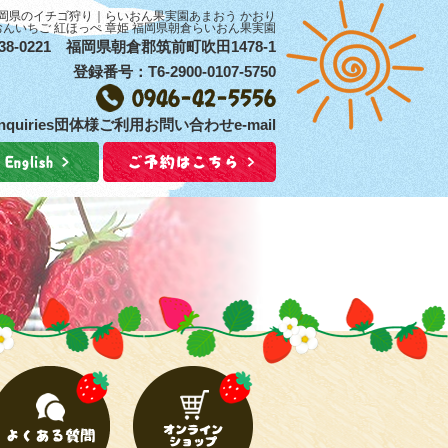
！福岡県のイチゴ狩り｜らいおん果実園あまおう かおり
おんいちご 紅ほっぺ 章姫 福岡県朝倉らいおん果実園
38-0221 福岡県朝倉郡筑前町吹田1478-1
登録番号：T6-2900-0107-5750
 inquiries団体様ご利用お問い合わせe-mail