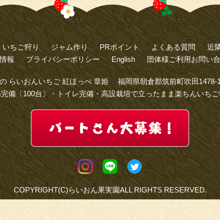
いちご狩り
ジャム作り
PRポイント
よくある質問
近
情報
プライバシーポリシー
English
団体様ご利用お問い
の らいおんいちご 紅ほっぺ 章姫 福岡県朝倉郡筑前町吹田1478-
場完備〔100台〕・トイレ完備・高設栽培で立ったまま楽ちんいちご
COPYRIGHT(C)らいおん果実園ALL RIGHTS RESERVED.