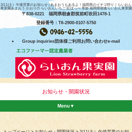
3/11(土）午後営業のお知らせ | あまおうもあるよ！福岡県のイチゴ狩り｜らいおん
果実園あまおう かおりの らいおんいちご 紅ほっぺ 章姫 福岡県朝倉らいおん果実園
〒838-0221 福岡県朝倉郡筑前町吹田1478-1
登録番号：T6-2900-0107-5750
Group inquiries団体様ご利用お問い合わせe-mail
お知らせ・開園状況
Menu▼
トップページ
お知らせ・開園状況
3/11(土）午後営業のお知