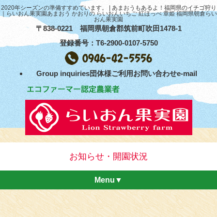
2020年シーズンの準備すすめています。 | あまおうもあるよ！福岡県のイチゴ狩り
｜らいおん果実園あまおう かおりの らいおんいちご 紅ほっぺ 章姫 福岡県朝倉らい
おん果実園
〒838-0221 福岡県朝倉郡筑前町吹田1478-1
登録番号：T6-2900-0107-5750
Group inquiries団体様ご利用お問い合わせe-mail
お知らせ・開園状況
Menu▼