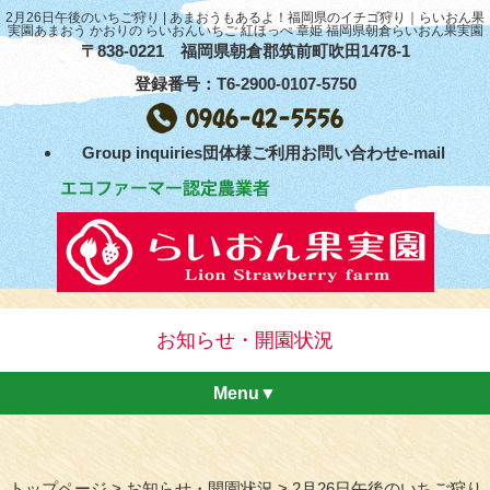
2月26日午後のいちご狩り | あまおうもあるよ！福岡県のイチゴ狩り｜らいおん果
実園あまおう かおりの らいおんいちご 紅ほっぺ 章姫 福岡県朝倉らいおん果実園
〒838-0221 福岡県朝倉郡筑前町吹田1478-1
登録番号：T6-2900-0107-5750
Group inquiries団体様ご利用お問い合わせe-mail
お知らせ・開園状況
Menu▼
トップページ
お知らせ・開園状況
2月26日午後のいちご狩り