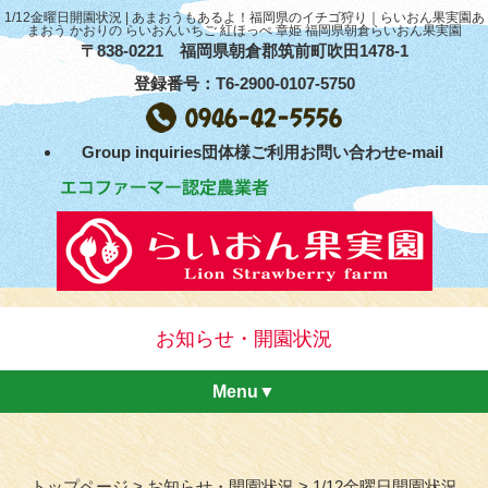
1/12金曜日開園状況 | あまおうもあるよ！福岡県のイチゴ狩り｜らいおん果実園あ
まおう かおりの らいおんいちご 紅ほっぺ 章姫 福岡県朝倉らいおん果実園
〒838-0221 福岡県朝倉郡筑前町吹田1478-1
登録番号：T6-2900-0107-5750
Group inquiries団体様ご利用お問い合わせe-mail
お知らせ・開園状況
Menu▼
トップページ
お知らせ・開園状況
1/12金曜日開園状況