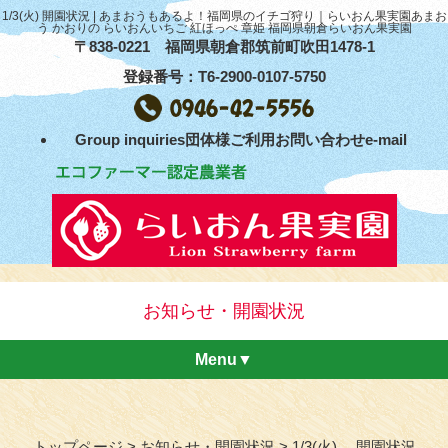
1/3(火) 開園状況 | あまおうもあるよ！福岡県のイチゴ狩り｜らいおん果実園あまお
う かおりの らいおんいちご 紅ほっぺ 章姫 福岡県朝倉らいおん果実園
〒838-0221 福岡県朝倉郡筑前町吹田1478-1
登録番号：T6-2900-0107-5750
Group inquiries団体様ご利用お問い合わせe-mail
お知らせ・開園状況
Menu▼
トップページ
お知らせ・開園状況
1/3(火) 開園状況