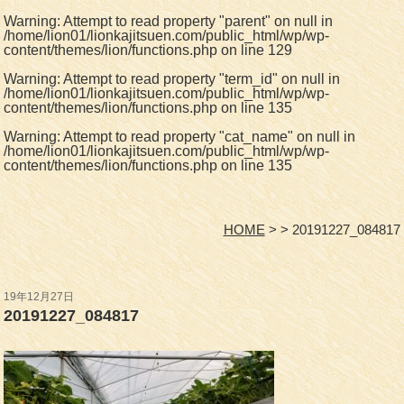
Warning
: Attempt to read property "parent" on null in
/home/lion01/lionkajitsuen.com/public_html/wp/wp-
content/themes/lion/functions.php
on line
129
Warning
: Attempt to read property "term_id" on null in
/home/lion01/lionkajitsuen.com/public_html/wp/wp-
content/themes/lion/functions.php
on line
135
Warning
: Attempt to read property "cat_name" on null in
/home/lion01/lionkajitsuen.com/public_html/wp/wp-
content/themes/lion/functions.php
on line
135
HOME
20191227_084817
19年12月27日
20191227_084817