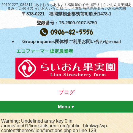
20191227_084817 | あまおうもあるよ！福岡県のイチゴ狩り｜らいおん果実園あ
まおう かおりの らいおんいちご 紅ほっぺ 章姫 福岡県朝倉らいおん果実園
〒838-0221 福岡県朝倉郡筑前町吹田1478-1
登録番号：T6-2900-0107-5750
Group inquiries団体様ご利用お問い合わせe-mail
ブログ
Menu▼
Warning
: Undefined array key 0 in
/home/lion01/lionkajitsuen.com/public_html/wp/wp-
content/themes/lion/functions.php
on line
128