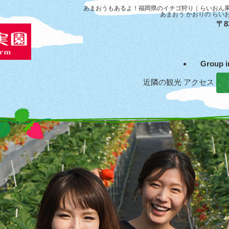
あまおうもあるよ！福岡県のイチゴ狩り｜らいおん果実園
あまおう かおりの らい
〒8
Group
近隣の観光
アクセス