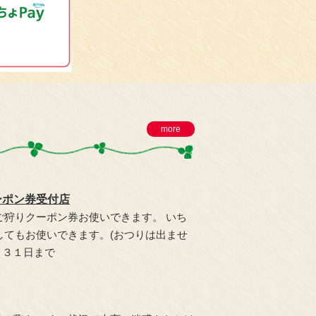
more
ーポン券受付店
ご狩りクーポン券お使いできます。 いち
してもお使いできます。(おつりは出ませ
月３１日まで