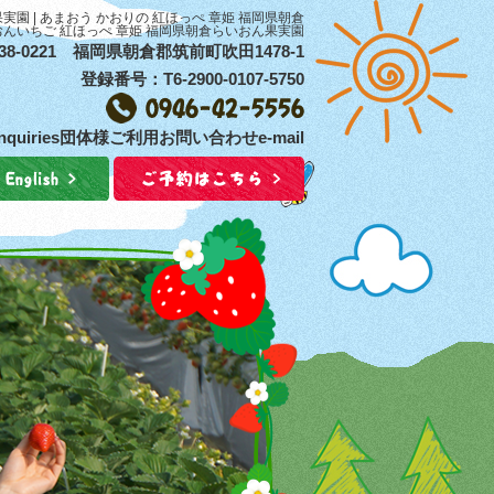
 | あまおう かおりの 紅ほっぺ 章姫 福岡県朝倉
おんいちご 紅ほっぺ 章姫 福岡県朝倉らいおん果実園
38-0221 福岡県朝倉郡筑前町吹田1478-1
登録番号：T6-2900-0107-5750
 inquiries団体様ご利用お問い合わせe-mail