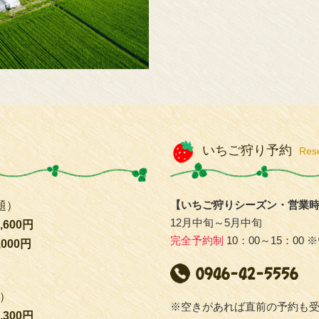
いちご狩り予約
Res
【いちご狩りシーズン・営業
題）
12月中旬～5月中旬
600円
完全予約制
10：00～15：0
000円
題）
※空きがあれば直前の予約も
300円