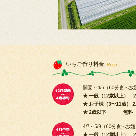
いちご狩り料金
Price
開園～4/6（60分食べ放
一般（12歳以上） 2,
お子様（3〜11歳） 2,
2歳以下 無料
4/7～5/9（60分食べ放
一般（12歳以上） 2,