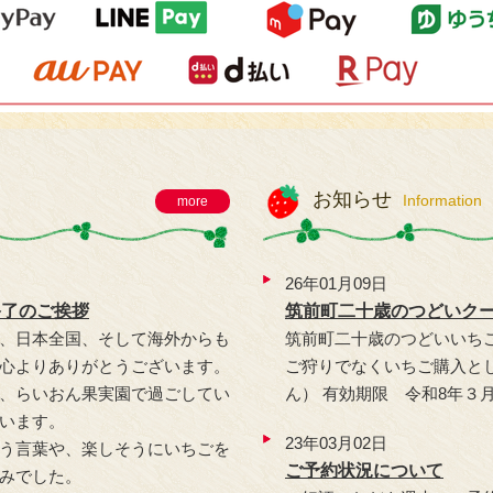
お知らせ
Information
more
26年01月09日
り終了のご挨拶
筑前町二十歳のつどいク
、日本全国、そして海外からも
筑前町二十歳のつどいいち
心よりありがとうございます。
ご狩りでなくいちご購入と
、らいおん果実園で過ごしてい
ん） 有効期限 令和8年３
います。
23年03月02日
う言葉や、楽しそうにいちごを
ご予約状況について
みでした。